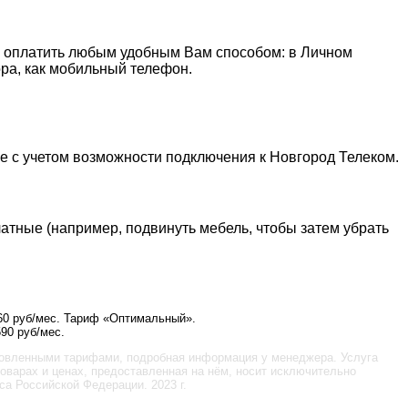
но оплатить любым удобным Вам способом: в Личном
ора, как мобильный телефон.
е с учетом возможности подключения к Новгород Телеком.
латные (например, подвинуть мебель, чтобы затем убрать
60 руб/мес. Тариф «Оптимальный».
90 руб/мес.
новленными тарифами, подробная информация у менеджера. Услуга
оварах и ценах, предоставленная на нём, носит исключительно
а Российской Федерации. 2023 г.