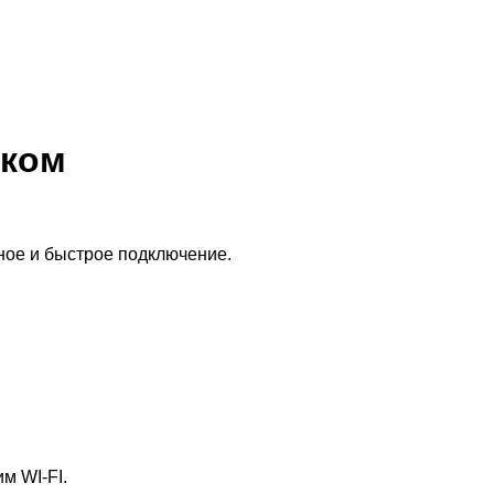
еком
ное и быстрое подключение.
м WI-FI.