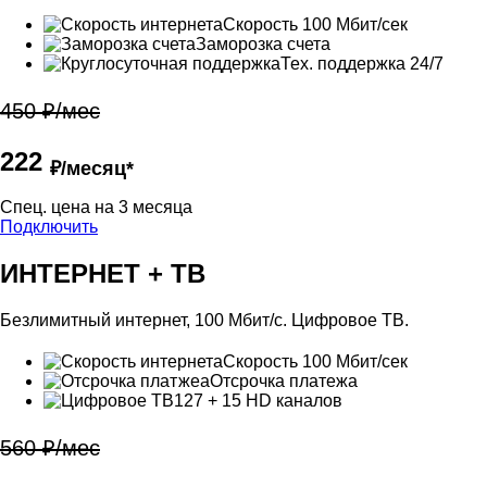
Скорость 100 Мбит/сек
Заморозка счета
Тех. поддержка 24/7
450 ₽/мес
222
₽/месяц*
Cпец. цена на 3 месяца
Подключить
ИНТЕРНЕТ + ТВ
Безлимитный интернет, 100 Мбит/с. Цифровое ТВ.
Скорость 100 Мбит/сек
Отсрочка платежа
127 + 15 HD каналов
560 ₽/мес