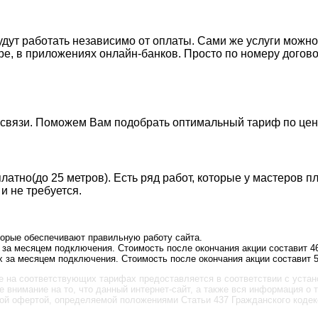
будут работать независимо от оплаты. Сами же услуги мож
ере, в приложениях онлайн-банков. Просто по номеру догов
 связи. Поможем Вам подобрать оптимальный тариф по цен
атно(до 25 метров). Есть ряд работ, которые у мастеров п
 и не требуется.
оторые обеспечивают правильную работу сайта.
 за месяцем подключения. Стоимость после окончания акции составит 4
 за месяцем подключения. Стоимость после окончания акции составит 5
е на соответствующих тарифах предоставляется в соответствии с уста
внимание на то, что данный интернет-сайт, а также вся информация о т
ой офертой, определяемой положениями Статьи 437 Гражданского кодекс