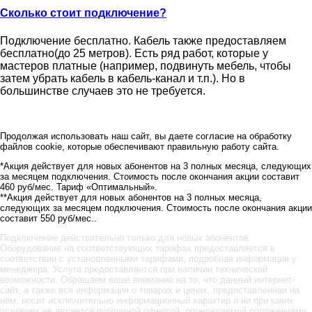
Сколько стоит подключение?
Подключение бесплатно. Кабель также предоставляем
бесплатно(до 25 метров). Есть ряд работ, которые у
мастеров платные (например, подвинуть мебель, чтобы
затем убрать кабель в кабель-канал и т.п.). Но в
большинстве случаев это не требуется.
Продолжая использовать наш сайт, вы даете согласие на обработку
файлов cookie, которые обеспечивают правильную работу сайта.
*Акция действует для новых абонентов на 3 полных месяца, следующих
за месяцем подключения. Стоимость после окончания акции составит
460 руб/мес. Тариф «Оптимальный».
**Акция действует для новых абонентов на 3 полных месяца,
следующих за месяцем подключения. Стоимость после окончания акции
составит 550 руб/мес..
Подключение действительно только для новых абонентов.
Оборудование на соответствующих тарифах предоставляется в
соответствии с установленными тарифами, подробная информация у
менеджера. Услуга предоставляется при наличии технической
возможности. Обращаем ваше внимание на то, что данный интернет-
сайт, а также вся информация о товарах и ценах, предоставленная на
нём, носит исключительно информационный характер и ни при каких
условиях не является публичной офертой, определяемой положениями