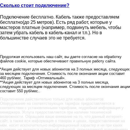
Сколько стоит подключение?
Подключение бесплатно. Кабель также предоставляем
бесплатно(до 25 метров). Есть ряд работ, которые у
мастеров платные (например, подвинуть мебель, чтобы
затем убрать кабель в кабель-канал и т.п.). Но в
большинстве случаев это не требуется.
Продолжая использовать наш сайт, вы даете согласие на обработку
файлов cookie, которые обеспечивают правильную работу сайта.
*Акция действует для новых абонентов на 3 полных месяца, следующих
за месяцем подключения. Стоимость после окончания акции составит
460 руб/мес. Тариф «Оптимальный».
**Акция действует для новых абонентов на 3 полных месяца,
следующих за месяцем подключения. Стоимость после окончания акции
составит 550 руб/мес..
Подключение действительно только для новых абонентов.
Оборудование на соответствующих тарифах предоставляется в
соответствии с установленными тарифами, подробная информация у
менеджера. Услуга предоставляется при наличии технической
возможности. Обращаем ваше внимание на то, что данный интернет-
сайт, а также вся информация о товарах и ценах, предоставленная на
нём, носит исключительно информационный характер и ни при каких
условиях не является публичной офертой, определяемой положениями