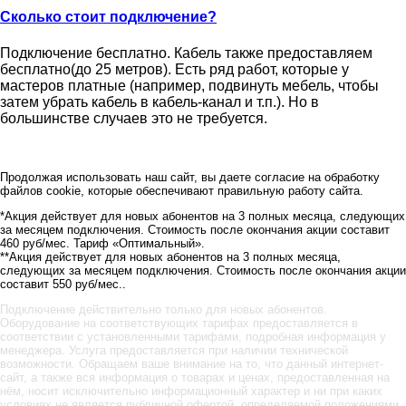
Сколько стоит подключение?
Подключение бесплатно. Кабель также предоставляем
бесплатно(до 25 метров). Есть ряд работ, которые у
мастеров платные (например, подвинуть мебель, чтобы
затем убрать кабель в кабель-канал и т.п.). Но в
большинстве случаев это не требуется.
Продолжая использовать наш сайт, вы даете согласие на обработку
файлов cookie, которые обеспечивают правильную работу сайта.
*Акция действует для новых абонентов на 3 полных месяца, следующих
за месяцем подключения. Стоимость после окончания акции составит
460 руб/мес. Тариф «Оптимальный».
**Акция действует для новых абонентов на 3 полных месяца,
следующих за месяцем подключения. Стоимость после окончания акции
составит 550 руб/мес..
Подключение действительно только для новых абонентов.
Оборудование на соответствующих тарифах предоставляется в
соответствии с установленными тарифами, подробная информация у
менеджера. Услуга предоставляется при наличии технической
возможности. Обращаем ваше внимание на то, что данный интернет-
сайт, а также вся информация о товарах и ценах, предоставленная на
нём, носит исключительно информационный характер и ни при каких
условиях не является публичной офертой, определяемой положениями