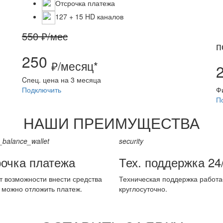
Отсрочка платежа
127 + 15 HD каналов
550 ₽/мес
п
250
₽/месяц*
Cпец. цена на 3 месяца
Подключить
Ф
П
НАШИ ПРЕИМУЩЕСТВА
_balance_wallet
security
очка платежа
Тех. поддержка 24
т возможности внести средства
Техническая поддержка работа
, можно отложить платеж.
круглосуточно.