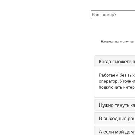
За
Нажимая на кнопку, вы
Когда сможете 
Работаем без выхо
оператор. Уточни
подключать интер
Нужно тянуть к
В выходные ра
А если мой дом