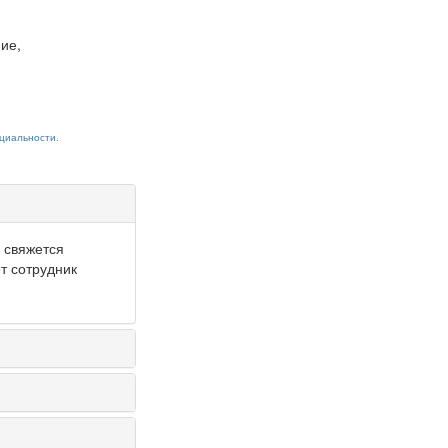
ие,
циальности.
и свяжется
т сотрудник