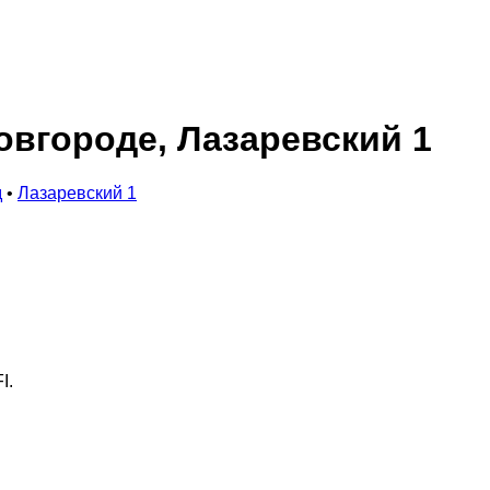
овгороде, Лазаревский 1
д
•
Лазаревский 1
I.