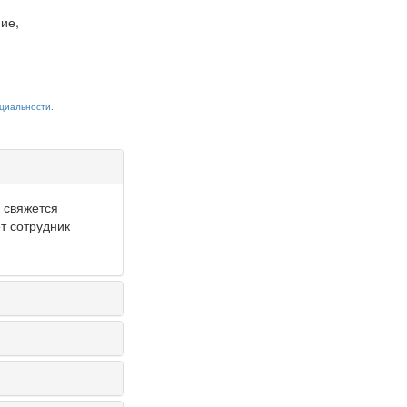
ие,
циальности.
и свяжется
т сотрудник