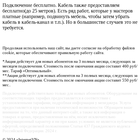
Подключение бесплатно. Кабель также предоставляем
бесплатно(до 25 метров). Есть ряд работ, которые у мастеров
платные (например, подвинуть мебель, чтобы затем убрать
кабель в кабель-канал и т.п.). Но в большинстве случаев это не
требуется.
Продолжая использовать наш сайт, вы даете согласие на обработку файлов
cookie, которые обеспечивают правильную работу сайта.
*Акция действует для новых абонентов на 3 полных месяца, следующих за
месяцем подключения. Стоимость после окончания акции составит 460 руб/
мес. Тариф «Оптимальный».
**Акция действует для новых абонентов на 3 полных месяца, следующих за
месяцем подключения. Стоимость после окончания акции составит 550 руб/
мес..
Подключение действительно только для новых абонентов. Оборудование на
соответствующих тарифах предоставляется в соответствии с
установленными тарифами, подробная информация у менеджера. Услуга
предоставляется при наличии технической возможности. Обращаем ваше
внимание на то, что данный интернет-сайт, а также вся информация о
товарах и ценах, предоставленная на нём, носит исключительно
информационный характер и ни при каких условиях не является публичной
офертой, определяемой положениями Статьи 437 Гражданского кодекса
Российской Федерации. 2024 г.
© 2024 «InternetVN»